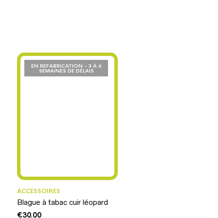
EN REFABRICATION - 3 À 6
SEMAINES DE DÉLAIS
ACCESSOIRES
Blague à tabac cuir léopard
€
30.00