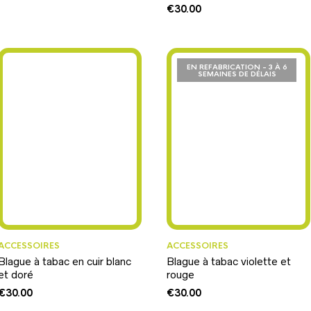
€
30.00
EN REFABRICATION - 3 À 6
SEMAINES DE DÉLAIS
ACCESSOIRES
ACCESSOIRES
Blague à tabac en cuir blanc
Blague à tabac violette et
et doré
rouge
€
30.00
€
30.00