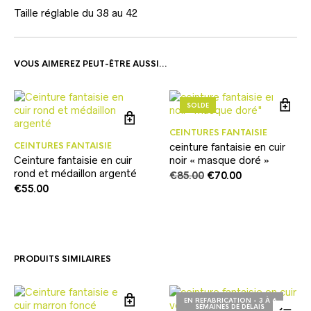
Taille réglable du 38 au 42
VOUS AIMEREZ PEUT-ÊTRE AUSSI…
SOLDE
CEINTURES FANTAISIE
CEINTURES FANTAISIE
ceinture fantaisie en cuir
Ceinture fantaisie en cuir
noir « masque doré »
rond et médaillon argenté
Le
Le
€
85.00
€
70.00
prix
prix
€
55.00
initial
actuel
était :
est :
€85.00.
€70.00.
PRODUITS SIMILAIRES
EN REFABRICATION - 3 À 6
SEMAINES DE DÉLAIS