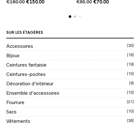
Le
Le
Le
Le
€
180.00
€
150.00
€
85.00
€
70.00
prix
prix
prix
prix
initial
actuel
initial
actuel
était :
est :
était :
est :
€180.00.
€150.00.
€85.00.
€70.00.
SUR LES ÉTAGÈRES
Accessoires
(30)
Bijoux
(16)
Ceintures fantaisie
(19)
Ceintures-poches
(10)
Décoration d'intérieur
(9)
Ensemble d'accessoires
(10)
Fourrure
(21)
Sacs
(10)
Vêtements
(36)