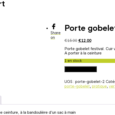
rt
Porte gobelet
Share
on
Le
Le
€
15.00
€
12.00
prix
prix
Porte gobelet festival. Cuir 
initial
actuel
A porter à la ceinture
était :
est :
€15.00.
€12.00.
1 en stock
quantité
Ajouter au panier
de
Porte
UGS :
porte-gobelet-2
Catég
gobelet
porte-gobelet
,
pratique
,
ver
festival
cuir
vert
e ceinture, à la bandoulière d’un sac à main