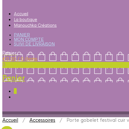
Accueil
La boutique
Manouchka Créations
PANIER
MON COMPTE
SUIVI DE LIVRAISON
Panier
€
0.00
/ 0 items
0
Panier
0
Accueil
/
Accessoires
/ Porte gobelet festival cuir 