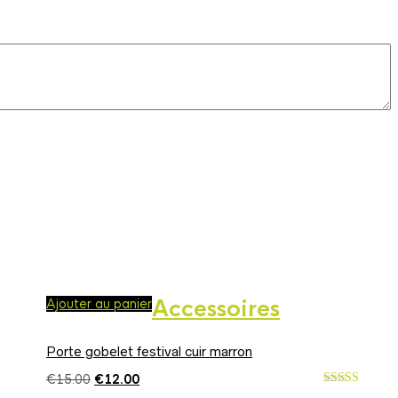
Ajouter au panier
Accessoires
Porte gobelet festival cuir marron
Le
Le
€
15.00
€
12.00
prix
prix
Note
5.00