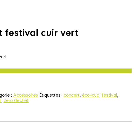
 festival cuir vert
vert
orie :
Accessoires
Étiquettes :
concert
,
éco-cup
,
festival
,
t
,
zero dechet