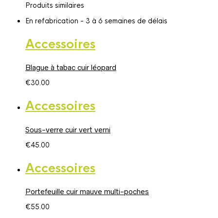
Produits similaires
sur 5
initial
actuel
était :
est :
En refabrication - 3 à 6 semaines de délais
€15.00.
€12.00.
Accessoires
Blague à tabac cuir léopard
€
30.00
Accessoires
Sous-verre cuir vert verni
€
45.00
Accessoires
Portefeuille cuir mauve multi-poches
€
55.00