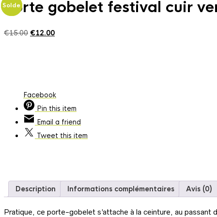
Porte gobelet festival cuir ve
Solde
Solde
Le
Le
€
15.00
€
12.00
prix
prix
initial
actuel
était :
est :
€15.00.
€12.00.
Facebook
Pin
this item
Email
a friend
Tweet
this item
Description
Informations complémentaires
Avis (0)
Pratique, ce porte-gobelet s’attache à la ceinture, au passant d