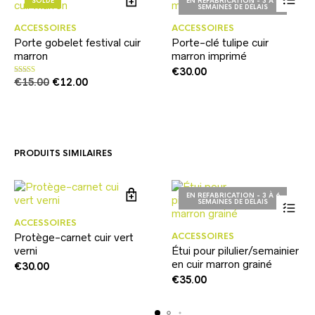
SOLDE
EN REFABRICATION - 3 À 6
SEMAINES DE DÉLAIS
ACCESSOIRES
ACCESSOIRES
Porte gobelet festival cuir
Porte-clé tulipe cuir
marron
marron imprimé
€
30.00
Le
Le
€
15.00
€
12.00
Note
5.00
sur 5
prix
prix
initial
actuel
était :
est :
€15.00.
€12.00.
PRODUITS SIMILAIRES
EN REFABRICATION - 3 À 6
SEMAINES DE DÉLAIS
ACCESSOIRES
ACCESSOIRES
Protège-carnet cuir vert
verni
Étui pour pilulier/semainier
en cuir marron grainé
€
30.00
€
35.00